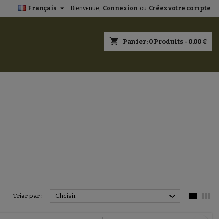

Français
Bienvenue,
Connexion
ou
Créez votre compte
×
×
×
×
shopping_cart
Panier:
0
Produits - 0,00 €
)
n
s



Trier par :
Choisir