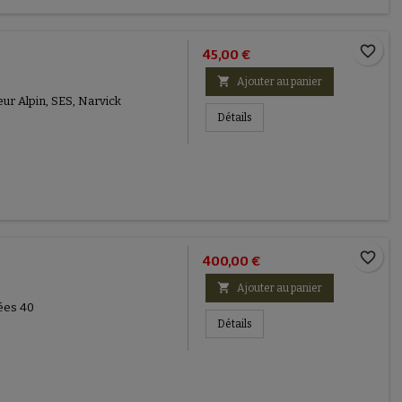
favorite_border
45,00 €

Ajouter au panier
ur Alpin, SES, Narvick
Détails
favorite_border
400,00 €

Ajouter au panier
ées 40
Détails