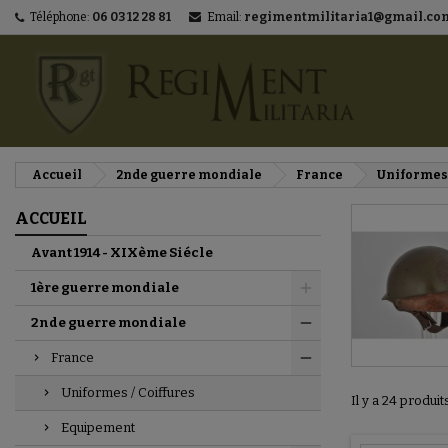
Téléphone:
06 03 12 28 81
Email:
regimentmilitaria1@gmail.co
M
(
C
C
add_circle_outline
((
Vo
No
d'e
Accueil
2nde guerre mondiale
France
Uniformes 
ACCUEIL
Avant 1914 - XIXème Siécle
1ère guerre mondiale
2nde guerre mondiale
France
Uniformes / Coiffures
Il y a 24 produit
Equipement