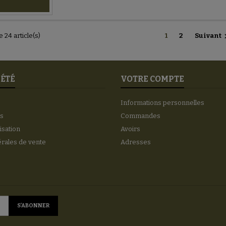
e 24 article(s)
1
2
Suivant
IÉTÉ
VOTRE COMPTE
Informations personnelles
es
Commandes
lisation
Avoirs
érales de vente
Adresses
s