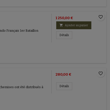
favorite_border
1 250,00 €

Ajouter au panier
do Français 1er Bataillon
Détails
favorite_border
280,00 €
Détails
hemises ont été distribués à