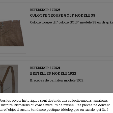
RÉFÉRENCE:
F2E525
CULOTTE TROUPE GOLF MODÈLE 38
Culotte troupe dit" culotte GOLF" modèle 38 en drap ka
RÉFÉRENCE:
F2E521
BRETELLES MODÈLE 1922
Bretelles de pantalon modèle 1922
Tous les objets historiques sont destinés aux collectionneurs, amateurs
d’histoire, historiens ou conservateurs de musée. Ces pièces ne doivent
aire l’objet d’aucune tendance politique, idéologique ou raciale, qui fût à