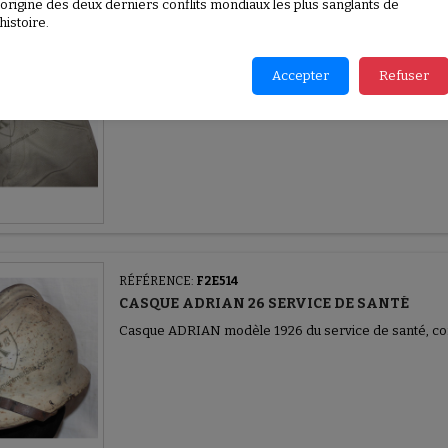
l’origine des deux derniers conflits mondiaux les plus sanglants de
’histoire.
RÉFÉRENCE:
F2E515
CULOTTE MASTIC OFFICIER FRANCE 40
Accepter
Refuser
Culotte mastic Officier France 40
RÉFÉRENCE:
F2E514
CASQUE ADRIAN 26 SERVICE DE SANTÉ
Casque ADRIAN modèle 1926 du service de santé, com