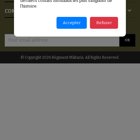
derniers conflits mondiaux les plus sanglants de
l’histoire.

CONTACT
Accepter
Refuser
NEWSLETTER
© Copyright 2026 Régiment Militaria. All Rights Reserved.