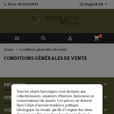

Phone:
06 03 12 28 81
English GB
×
×
×
×
Mes listes d'envies
((modalTitle))
Create wishlist
Sign in
add_circle_outline
Créer une nouvelle liste
((confirmMessage))
You need to be logged in to save products in your
Wishlist name
wishlist.
0



shopping_cart
((cancelText))
((modalDeleteText))
Cancel
Sign in
Home
Conditions générales de vente
Cancel
Create wishlist
CONDITIONS GÉNÉRALES DE VENTE

PRODUCTS
Tous les objets historiques sont destinés aux

collectionneurs, amateurs d’histoire, historiens ou
OUR COMPANY
conservateurs de musée. Ces pièces ne doivent
faire l’objet d’aucune tendance politique,

YOUR ACCOUNT
idéologique ou raciale, qui fût à l’origine des deux