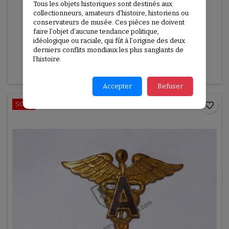
Tous les objets historiques sont destinés aux
RÉFÉRENCE:
USP371
collectionneurs, amateurs d’histoire, historiens ou
INSIGNE INFIRMIÈRE US ARMY MEDICAL CORPS
conservateurs de musée. Ces pièces ne doivent
faire l’objet d’aucune tendance politique,
Insigne de col d'Infirmière US ARMY Medical Corps
idéologique ou raciale, qui fût à l’origine des deux
derniers conflits mondiaux les plus sanglants de
30,00 €
l’histoire.

Ajouter au panier
Détails
Accepter
Refuser
favorite_border
SOLD