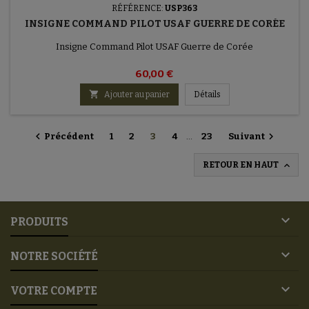
RÉFÉRENCE:
USP363
INSIGNE COMMAND PILOT USAF GUERRE DE CORÉE
Insigne Command Pilot USAF Guerre de Corée
60,00 €

Ajouter au panier
Détails


Précédent
1
2
3
4
…
23
Suivant

RETOUR EN HAUT

PRODUITS

NOTRE SOCIÉTÉ

VOTRE COMPTE