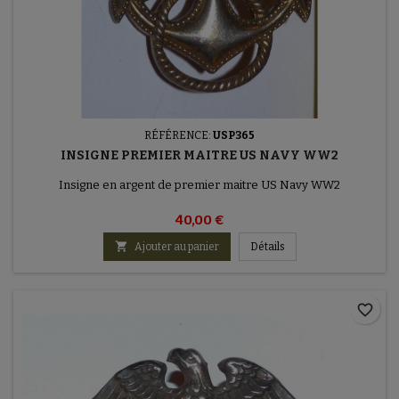
RÉFÉRENCE:
USP365
INSIGNE PREMIER MAITRE US NAVY WW2
Insigne en argent de premier maitre US Navy WW2
40,00 €

Ajouter au panier
Détails
favorite_border