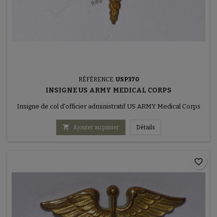
RÉFÉRENCE:
USP370
INSIGNE US ARMY MEDICAL CORPS
Insigne de col d'officier administratif US ARMY Medical Corps

Ajouter au panier
Détails
favorite_border