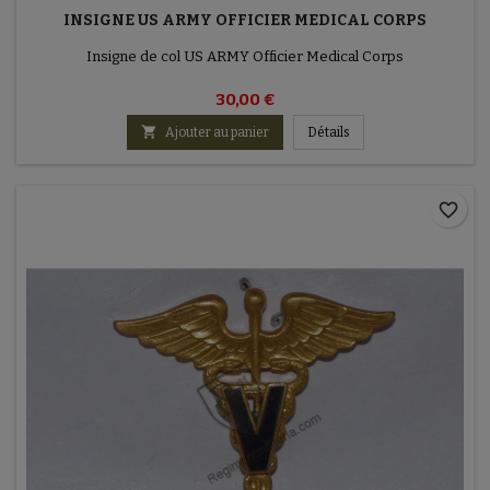
INSIGNE US ARMY OFFICIER MEDICAL CORPS
Insigne de col US ARMY Officier Medical Corps
30,00 €

Ajouter au panier
Détails
favorite_border