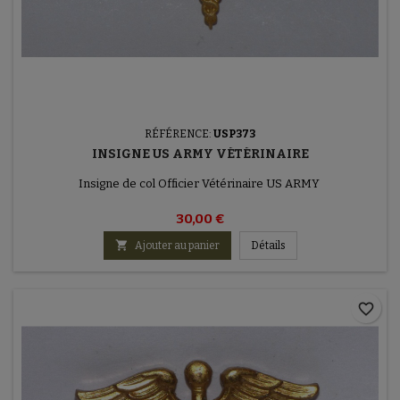
RÉFÉRENCE:
USP373
INSIGNE US ARMY VÉTÉRINAIRE
Insigne de col Officier Vétérinaire US ARMY
30,00 €

Ajouter au panier
Détails
favorite_border