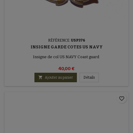
RÉFÉRENCE:
USP376
INSIGNE GARDE COTES US NAVY
Insigne de col US NAVY Coast guard
40,00 €

Ajouter au panier
Détails
favorite_border