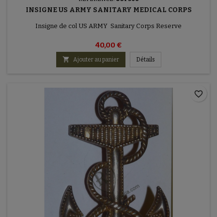
INSIGNE US ARMY SANITARY MEDICAL CORPS
Insigne de col US ARMY Sanitary Corps Reserve
40,00 €

Ajouter au panier
Détails
favorite_border