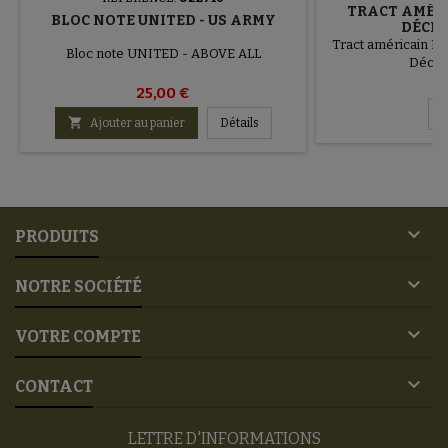
TRACT AMÉR
BLOC NOTE UNITED - US ARMY
DÉCEM
Tract américain 
Bloc note UNITED - ABOVE ALL
Décem
25
25,00 €
D

Ajouter au panier
Détails

PRODUITS

NOTRE SOCIÉTÉ

VOTRE COMPTE

CONTACT
LETTRE D'INFORMATIONS