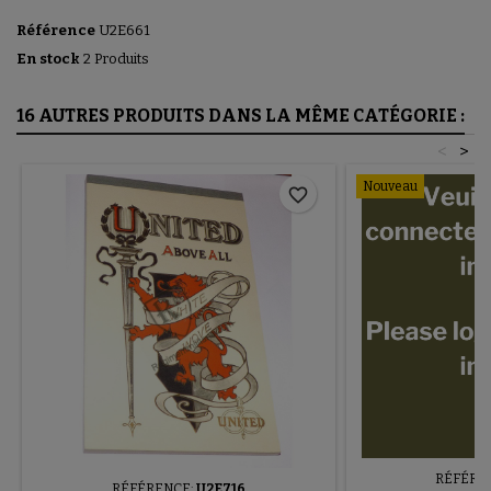
Référence
U2E661
En stock
2 Produits
16 AUTRES PRODUITS DANS LA MÊME CATÉGORIE :
<
>
Nouveau
favorite_border
RÉFÉRE
RÉFÉRENCE:
U2E716