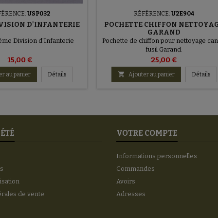
FÉRENCE:
USP032
RÉFÉRENCE:
U2E904
VISION D'INFANTERIE
POCHETTE CHIFFON NETTOYA
GARAND
me Division d'Infanterie
Pochette de chiffon pour nettoyage ca
fusil Garand.
15,00 €
25,00 €

er au panier
Détails
Ajouter au panier
Détails
IÉTÉ
VOTRE COMPTE
Informations personnelles
es
Commandes
lisation
Avoirs
érales de vente
Adresses
s