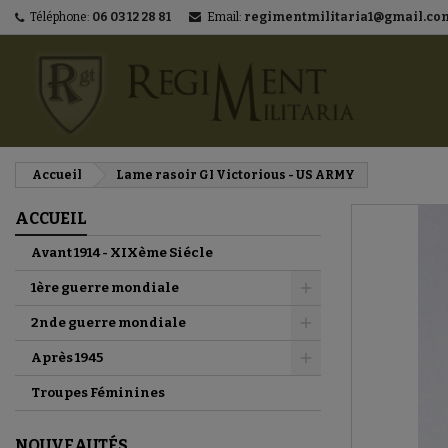
Téléphone:
06 03 12 28 81
Email:
regimentmilitaria1@gmail.co
M
C
C
add_circle_outline
Vo
No
d'e
Accueil
Lame rasoir GI Victorious - US ARMY
ACCUEIL
Avant 1914 - XIXème Siécle
1ère guerre mondiale
2nde guerre mondiale
Après 1945
Troupes Féminines
NOUVEAUTÉS