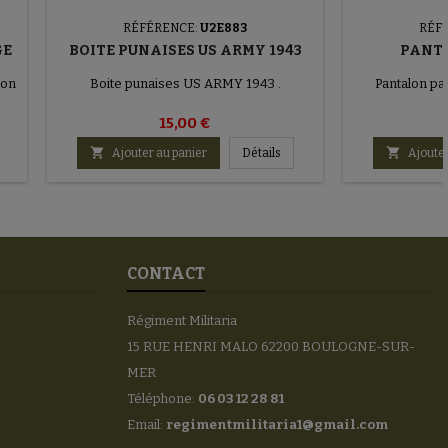
RÉFÉRENCE:
U2E883
RÉF
GE
BOITE PUNAISES US ARMY 1943
PANTA
non
Boite punaises US ARMY 1943 .
Pantalon pa
15,00 €


Ajouter au panier
Détails
Ajouter
CONTACT
Régiment Militaria
15 RUE HENRI MALO 62200 BOULOGNE-SUR-
MER
Téléphone:
06 03 12 28 81
Email:
regimentmilitaria1@gmail.com