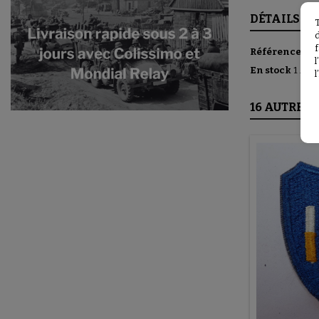
DÉTAILS DU
f
Référence
U2
En stock
1 Arti
l
16 AUTRES 