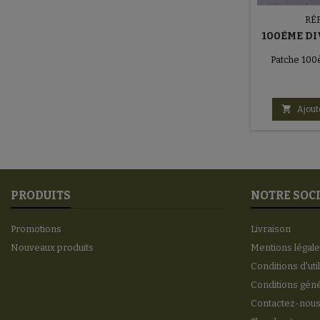
RÉ
100ÈME DI
Patche 100è

Ajout
PRODUITS
NOTRE SOC
Promotions
Livraison
Nouveaux produits
Mentions légal
Conditions d'uti
Conditions gén
Contactez-nou