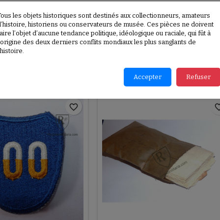
 PRODUIT
Tous les objets historiques sont destinés aux collectionneurs, amateurs
d’histoire, historiens ou conservateurs de musée. Ces pièces ne doivent
aire l’objet d’aucune tendance politique, idéologique ou raciale, qui fût à
E696
l’origine des deux derniers conflits mondiaux les plus sanglants de
cle
’histoire.
PRODUITS DANS LA MÊME CATÉGORIE :
Accepter
Refuser
favorite_border
favorite_