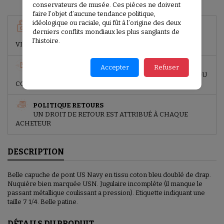
conservateurs de musée. Ces pièces ne doivent
faire l’objet d’aucune tendance politique,
idéologique ou raciale, qui fût à l’origine des deux
GARANTIES SÉCURITÉ
derniers conflits mondiaux les plus sanglants de
PAIEMENT SÉCURISÉ (PAYPAL, CARTE BANCAIRE,
l’histoire.
VIREMENT BANCAIRE)
POLITIQUE DE LIVRAISON
Accepter
Refuser
LIVRAISON SOUS 2 JOURS (À PARTIR DE LA REMISE DU
COLIS)
POLITIQUE RETOURS
UN DROIT DE RETOUR EST ATTRIBUÉ À CHAQUE
ACHETEUR
DESCRIPTION
Belle capuche de pont US Navy en tissu coton bleu doublé de drap.
Nuquière bien marquée USN. Jugulaire incomplète (il manque le
passant métallique coulissant a pression). Etiquette indiquant une
taille 7 1/4. Belle patine.
DÉTAILS DU PRODUIT