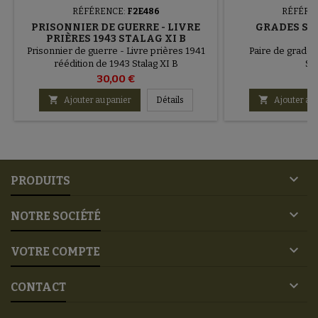
RÉFÉRENCE:
F2E486
RÉFÉRE
PRISONNIER DE GUERRE - LIVRE
GRADES ST
PRIÈRES 1943 STALAG XI B
Prisonnier de guerre - Livre prières 1941
Paire de grades
réédition de 1943 Stalag XI B
Se
30,00 €
25


Ajouter au panier
Détails
Ajouter au 

PRODUITS

NOTRE SOCIÉTÉ

VOTRE COMPTE

CONTACT