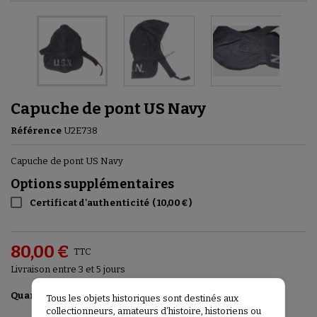
Capuche de pont US Navy
Référence
U2E738
Capuche de pont US Navy
Options supplémentaires
Certificat d'authenticité
(
10,00 €
)
80,00 €
TTC
Livraison entre 3 et 5 jours
Ajouter au panier

Quantité
Tous les objets historiques sont destinés aux
collectionneurs, amateurs d’histoire, historiens ou