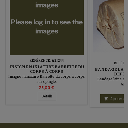
RÉFÉRENCE:
A2I244
RÉFÉRE
INSIGNE MINIATURE BARRETTE DU
BANDAGE LAIN
CORPS À CORPS
DEPT 
Insigne miniature Barrette du corps à corps
Bandage laine ro
sur épingle.
AR
25,00 €
20
Détails

Ajouter au 