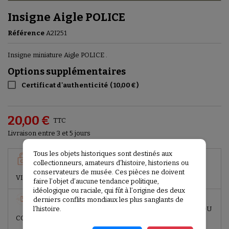
Insigne Aigle POLICE
Référence
A2I251
Insigne miniature Aigle POLICE .
Options supplémentaires
Certificat d'authenticité
(
10,00 €
)
20,00 €
TTC
Livraison entre 3 et 5 jours
Tous les objets historiques sont destinés aux
GARANTIES SÉCURITÉ
collectionneurs, amateurs d’histoire, historiens ou
PAIEMENT SÉCURISÉ (PAYPAL, CARTE BANCAIRE,
conservateurs de musée. Ces pièces ne doivent
VIREMENT BANCAIRE)
faire l’objet d’aucune tendance politique,
idéologique ou raciale, qui fût à l’origine des deux
derniers conflits mondiaux les plus sanglants de
POLITIQUE DE LIVRAISON
l’histoire.
LIVRAISON SOUS 2 JOURS (À PARTIR DE LA REMISE DU
COLIS)