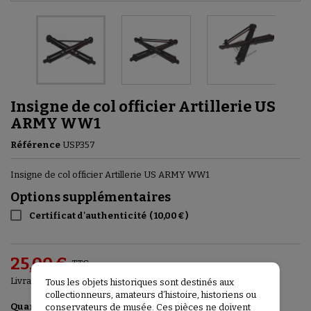
Insigne de col officier Artillerie US
ARMY WW1
Référence
USP357
Insigne de col officier Artillerie US ARMY WW1
Options supplémentaires
Certificat d'authenticité
(
10,00 €
)
25,00 €
TTC
Livraison entre 3 et 5 jours
Tous les objets historiques sont destinés aux
collectionneurs, amateurs d’histoire, historiens ou
Ajouter au panier

Quantité
conservateurs de musée. Ces pièces ne doivent