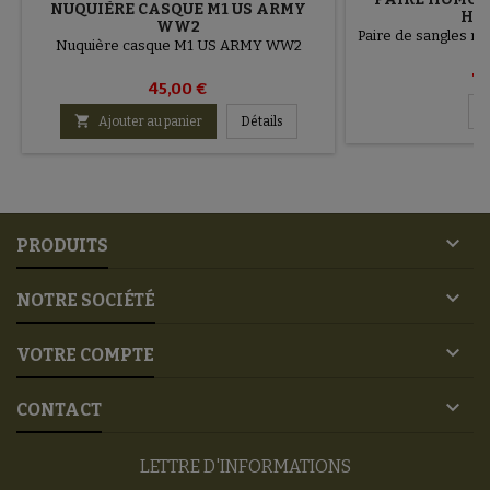
NUQUIÈRE CASQUE M1 US ARMY
HEE
WW2
Paire de sangles mu
Nuquière casque M1 US ARMY WW2
70
45,00 €
D

Ajouter au panier
Détails

PRODUITS

NOTRE SOCIÉTÉ

VOTRE COMPTE

CONTACT
LETTRE D'INFORMATIONS