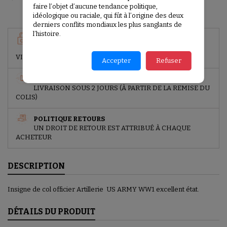
faire l’objet d’aucune tendance politique,
idéologique ou raciale, qui fût à l’origine des deux
derniers conflits mondiaux les plus sanglants de
l’histoire.
GARANTIES SÉCURITÉ
PAIEMENT SÉCURISÉ (PAYPAL, CARTE BANCAIRE,
VIREMENT BANCAIRE)
Accepter
Refuser
POLITIQUE DE LIVRAISON
LIVRAISON SOUS 2 JOURS (À PARTIR DE LA REMISE DU
COLIS)
POLITIQUE RETOURS
UN DROIT DE RETOUR EST ATTRIBUÉ À CHAQUE
ACHETEUR
DESCRIPTION
Insigne de col officier Artillerie US ARMY WW1 excellent état.
DÉTAILS DU PRODUIT