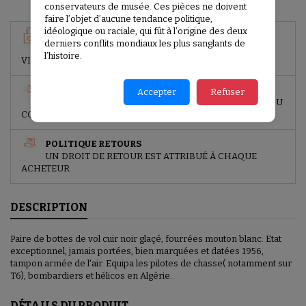
conservateurs de musée. Ces pièces ne doivent
faire l’objet d’aucune tendance politique,
idéologique ou raciale, qui fût à l’origine des deux
GARANTIES SÉCURITÉ
derniers conflits mondiaux les plus sanglants de
PAIEMENT SÉCURISÉ (PAYPAL, CARTE BANCAIRE,
l’histoire.
VIREMENT BANCAIRE)
POLITIQUE DE LIVRAISON
Accepter
Refuser
LIVRAISON SOUS 2 JOURS (À PARTIR DE LA REMISE DU
COLIS)
POLITIQUE RETOURS
UN DROIT DE RETOUR EST ATTRIBUÉ À CHAQUE
ACHETEUR
DESCRIPTION
Paire de bottes de vol cuir noir glaçé, fourrées mouton blanc. Etat
exceptionnel, jamais portées, bien marquées et datées 1956,
tampon armée de l'air. Equipa les pilotes de chasse( notamment sur
T6), bombardiers et hélicos en Algérie.
DÉTAILS DU PRODUIT