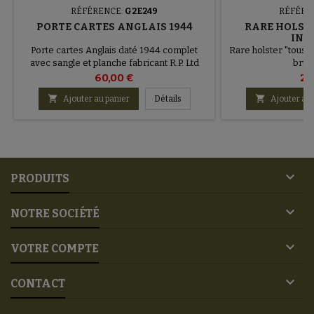
RÉFÉRENCE:
G2E249
RÉFÉRE
PORTE CARTES ANGLAIS 1944
RARE HOLSTE
IND
Porte cartes Anglais daté 1944 complet
Rare holster "tous 
avec sangle et planche fabricant R.P. Ltd
brun
60,00 €
25


Ajouter au panier
Détails
Ajouter au 

PRODUITS

NOTRE SOCIÉTÉ

VOTRE COMPTE

CONTACT