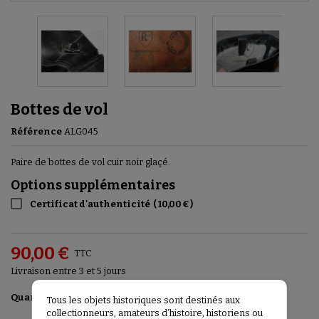
Bottes de vol
Référence
ALG045
Paire de bottes de vol cuir noir glaçé.
Options supplémentaires
Certificat d'authenticité
(
10,00 €
)
90,00 €
TTC
Livraison entre 3 et 5 jours
Ajouter au panier

Quantité
Tous les objets historiques sont destinés aux
collectionneurs, amateurs d’histoire, historiens ou