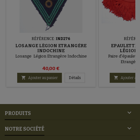
RÉFÉRENCE:
IND276
RÉFÉRE
LOSANGE LÉGION ETRANGÈRE
EPAULETTES
INDOCHINE
LÉGION
Losange Légion Etrangère Indochine
Paire d'épaulette
Etrangère
40,00 €
50


Ajouter au panier
Détails
Ajouter au 

PRODUITS

NOTRE SOCIÉTÉ