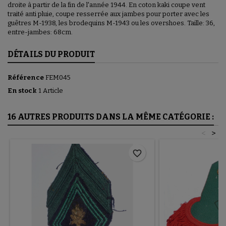
droite à partir de la fin de l'année 1944. En coton kaki coupe vent
traité anti pluie, coupe resserrée aux jambes pour porter avec les
guêtres M-1938, les brodequins M-1943 ou les overshoes. Taille: 36,
entre-jambes: 68cm.
DÉTAILS DU PRODUIT
Référence
FEM045
En stock
1 Article
16 AUTRES PRODUITS DANS LA MÊME CATÉGORIE :
<
>
favorite_border