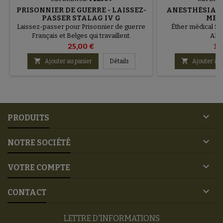
PRISONNIER DE GUERRE - LAISSEZ-
ANESTHÉSIANT
PASSER STALAG IV G
MED
Laissez-passer pour Prisonnier de guerre
Éther médical Sq
Français et Belges qui travaillent.
AR
25,00 €
11


Ajouter au panier
Détails
Ajouter au 

PRODUITS

NOTRE SOCIÉTÉ

VOTRE COMPTE

CONTACT
LETTRE D'INFORMATIONS