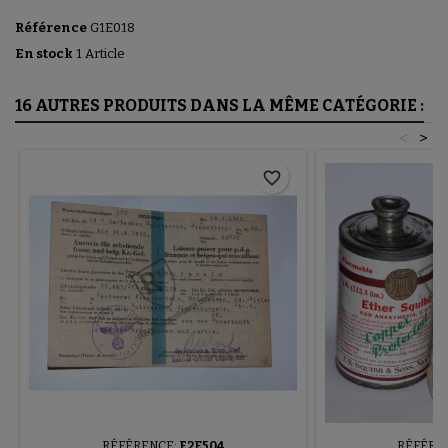
Référence
G1E018
En stock
1 Article
16 AUTRES PRODUITS DANS LA MÊME CATÉGORIE :
<
>
favorite_border
RÉFÉRENCE:
F2E504
RÉFÉRE