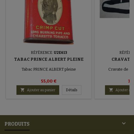
RÉFÉRENCE:
U2E613
RÉFÉRE
TABAC PRINCE ALBERT PLEINE
CRAVATE 
Tabac PRINCE ALBERT pleine
Cravate de ch
55,00 €
10


Ajouter au panier
Détails
Ajouter au 

PRODUITS