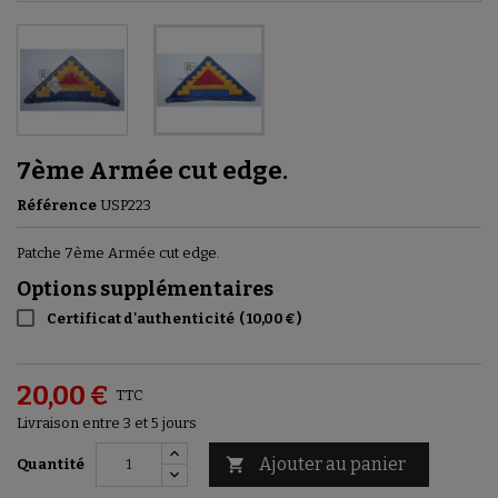
7ème Armée cut edge.
Référence
USP223
Patche 7ème Armée cut edge.
Options supplémentaires
Certificat d'authenticité
(
10,00 €
)
20,00 €
TTC
Livraison entre 3 et 5 jours
Ajouter au panier

Quantité