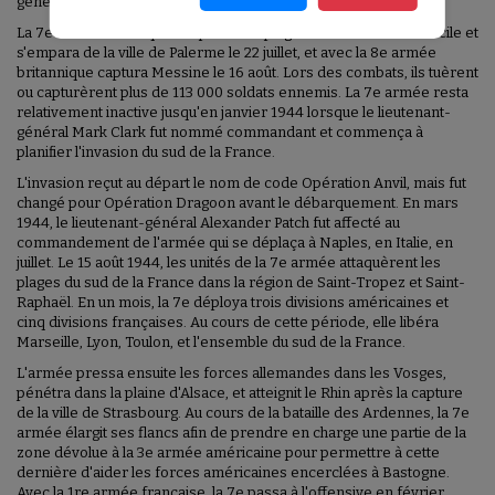
général George Patton, fut rebaptisé le 10 juillet 1943.
La 7e armée débarqua sur plusieurs plages dans le sud de la Sicile et
s'empara de la ville de Palerme le 22 juillet, et avec la 8e armée
britannique captura Messine le 16 août. Lors des combats, ils tuèrent
ou capturèrent plus de 113 000 soldats ennemis. La 7e armée resta
relativement inactive jusqu'en janvier 1944 lorsque le lieutenant-
général Mark Clark fut nommé commandant et commença à
planifier l'invasion du sud de la France.
L'invasion reçut au départ le nom de code Opération Anvil, mais fut
changé pour Opération Dragoon avant le débarquement. En mars
1944, le lieutenant-général Alexander Patch fut affecté au
commandement de l'armée qui se déplaça à Naples, en Italie, en
juillet. Le 15 août 1944, les unités de la 7e armée attaquèrent les
plages du sud de la France dans la région de Saint-Tropez et Saint-
Raphaël. En un mois, la 7e déploya trois divisions américaines et
cinq divisions françaises. Au cours de cette période, elle libéra
Marseille, Lyon, Toulon, et l'ensemble du sud de la France.
L'armée pressa ensuite les forces allemandes dans les Vosges,
pénétra dans la plaine d'Alsace, et atteignit le Rhin après la capture
de la ville de Strasbourg. Au cours de la bataille des Ardennes, la 7e
armée élargit ses flancs afin de prendre en charge une partie de la
zone dévolue à la 3e armée américaine pour permettre à cette
dernière d'aider les forces américaines encerclées à Bastogne.
Avec la 1re armée française, la 7e passa à l'offensive en février