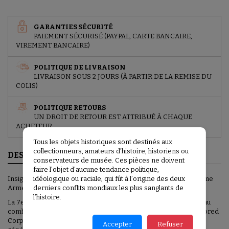
GARANTIES SÉCURITÉ
PAIEMENT SÉCURISÉ (PAYPAL, CARTE BANCAIRE,
VIREMENT BANCAIRE)
POLITIQUE DE LIVRAISON
LIVRAISON SOUS 2 JOURS (À PARTIR DE LA REMISE DU
COLIS)
POLITIQUE RETOURS
UN DROIT DE RETOUR EST ATTRIBUÉ À CHAQUE
ACHETEUR
Tous les objets historiques sont destinés aux
collectionneurs, amateurs d’histoire, historiens ou
DESCRIPTION
conservateurs de musée. Ces pièces ne doivent
faire l’objet d’aucune tendance politique,
Insigne d'épaule, d'origine deuxième guerre, cut edge, de la 7ème
idéologique ou raciale, qui fût à l’origine des deux
Armée US.
derniers conflits mondiaux les plus sanglants de
l’histoire.
La 7e armée fut la première armée américaine à prendre part au
combat pendant la Seconde Guerre mondiale, lorsque le I Armored
Corps, corps d'armée sous le commandement du lieutenant-
Accepter
Refuser