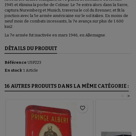
1945 et élimina la poche de Colmar. Le 7e entra alors dans la Sarre,
captura Nuremberg et Munich, traversa le col du Brenner, et fit la
jonction avec la 5e armée américaine sur le sol italien. En moins de
neuf mois de combats incessants, la 7e avança sur plus de 1 600
km2.
La 7e armée fut inactivée en mars 1946, en Allemagne.
DÉTAILS DU PRODUIT
Référence
USP223
En stock
1 Article
16 AUTRES PRODUITS DANS LA MÊME CATÉGORIE :
<
>
favorite_border