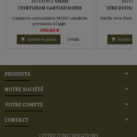
RÉFÉRENCE:
U1E222
RÉFÉRE
CEINTURON CARTOUCHIÈRE
1ÈRE DIVISI
Ceinturon cartouchière M1907 cavalerie
Patche 1ère Division
pressions à l'aigle.
Re
340,00 €
20


Ajouter au panier
Détails
Ajouter au 

PRODUITS

NOTRE SOCIÉTÉ

VOTRE COMPTE

CONTACT
LETTRE D'INFORMATIONS