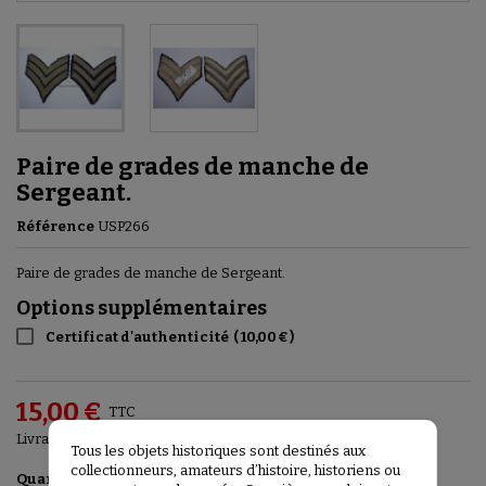
Paire de grades de manche de
Sergeant.
Référence
USP266
Paire de grades de manche de Sergeant.
Options supplémentaires
Certificat d'authenticité
(
10,00 €
)
15,00 €
TTC
Livraison entre 3 et 5 jours
Tous les objets historiques sont destinés aux
collectionneurs, amateurs d’histoire, historiens ou
Ajouter au panier

Quantité