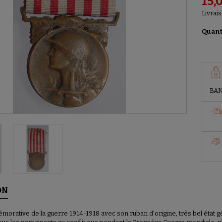
15,
Livrais
Quant
BAN
ON
rative de la guerre 1914-1918 avec son ruban d'origine, très bel état géné