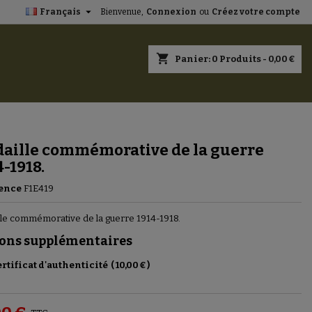

Français
Bienvenue,
Connexion
ou
Créez votre compte
×
×
×
shopping_cart
Panier:
0
Produits - 0,00 €
n
aille commémorative de la guerre
s
4-1918.
ence
F1E419
le commémorative de la guerre 1914-1918.
ons supplémentaires
rtificat d'authenticité
(
10,00 €
)