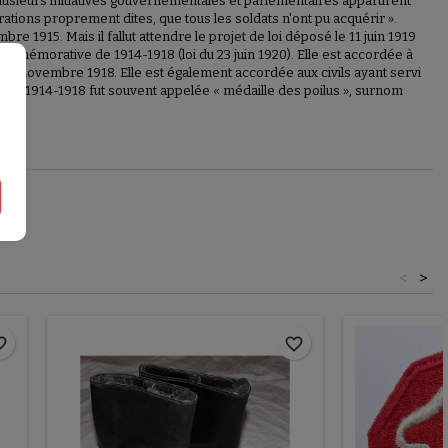
lusieurs initiatives gouvernementales et parlementaires apparurent
rations proprement dites, que tous les soldats n'ont pu acquérir ».
e 1915. Mais il fallut attendre le projet de loi déposé le 11 juin 1919
ommémorative de 1914-1918 (loi du 23 juin 1920). Elle est accordée à
t 11 novembre 1918. Elle est également accordée aux civils ayant servi
rre 1914-1918 fut souvent appelée « médaille des poilus », surnom
<
>
border
favorite_border