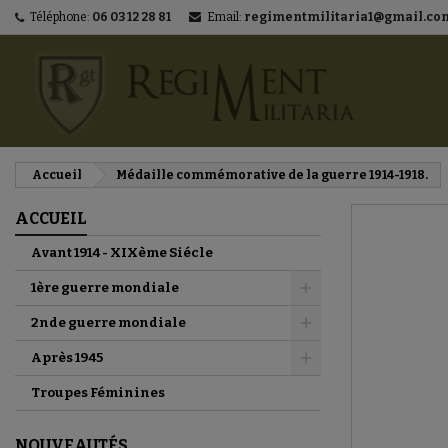
Téléphone:
06 03 12 28 81
Email:
regimentmilitaria1@gmail.co
M
C
C
add_circle_outline
Vo
No
d'e
Accueil
Médaille commémorative de la guerre 1914-1918.
ACCUEIL
Avant 1914 - XIXème Siécle
1ère guerre mondiale
2nde guerre mondiale
Après 1945
Troupes Féminines
NOUVEAUTÉS