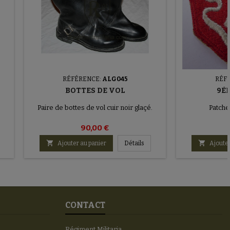
RÉFÉRENCE:
ALG045
RÉF
BOTTES DE VOL
9È
Paire de bottes de vol cuir noir glaçé.
Patch
90,00 €


Ajouter au panier
Détails
Ajouter
CONTACT
Régiment Militaria