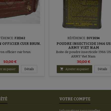
FÉRENCE:
F2E162
RÉFÉRENCE:
DIV2034
 OFFICIER CUIR BRUN.
POUDRE INSECTICIDE 1966 US
ARMY VIET NAM
on officier cuir brun.
Boite de poudre insecticide 1966 US
ARMY Viet Nam
50,00 €
30,00 €

er au panier
Détails
Ajouter au panier
Détails
IÉTÉ
VOTRE COMPTE
Informations personnelles