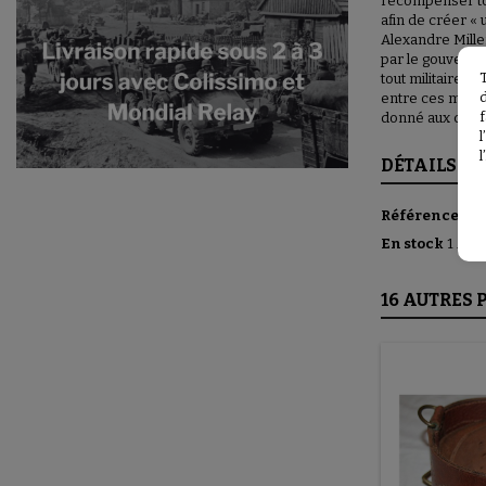
récompenser tou
afin de créer « 
Alexandre Miller
par le gouverne
tout militaire o
entre ces mêmes
f
donné aux comb
l
DÉTAILS DU
Référence
F1E
En stock
1 Arti
16 AUTRES 