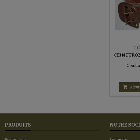
RÉ
CEINTURON
Ceintur

Ajout
PRODUITS
NOTRE SOC
Promotions
Livraison