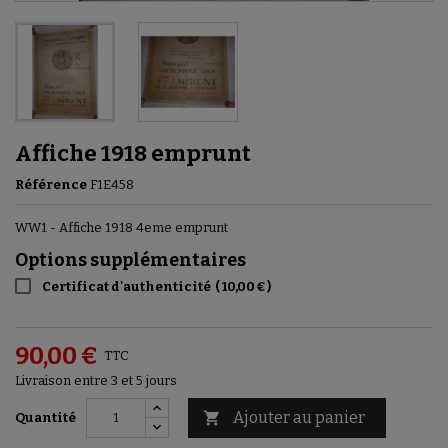
Affiche 1918 emprunt
Référence
F1E458
WW1 - Affiche 1918 4eme emprunt
Options supplémentaires
Certificat d'authenticité
(
10,00 €
)
90,00 €
TTC
Livraison entre 3 et 5 jours
Ajouter au panier

Quantité