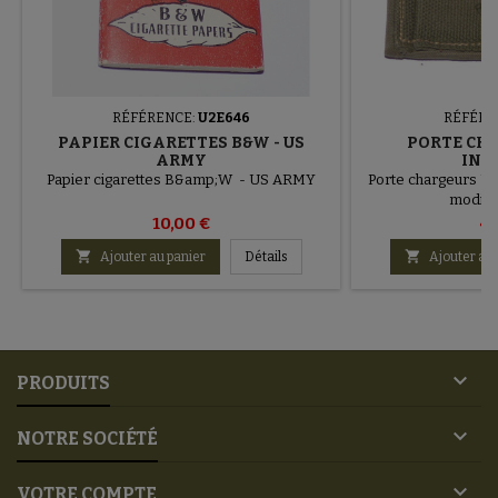
RÉFÉRENCE:
U2E646
RÉFÉRE
PAPIER CIGARETTES B&W - US
PORTE CH
ARMY
IND
Papier cigarettes B&amp;W - US ARMY
Porte chargeurs U
modifi
10,00 €
40


Ajouter au panier
Détails
Ajouter au 

PRODUITS

NOTRE SOCIÉTÉ

VOTRE COMPTE