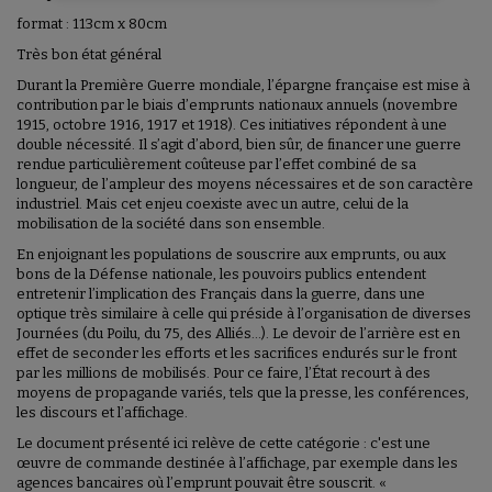
format : 113cm x 80cm
Très bon état général
Durant la Première Guerre mondiale, l’épargne française est mise à
contribution par le biais d’emprunts nationaux annuels (novembre
1915, octobre 1916, 1917 et 1918). Ces initiatives répondent à une
double nécessité. Il s’agit d’abord, bien sûr, de financer une guerre
rendue particulièrement coûteuse par l’effet combiné de sa
longueur, de l’ampleur des moyens nécessaires et de son caractère
industriel. Mais cet enjeu coexiste avec un autre, celui de la
mobilisation de la société dans son ensemble.
En enjoignant les populations de souscrire aux emprunts, ou aux
bons de la Défense nationale, les pouvoirs publics entendent
entretenir l’implication des Français dans la guerre, dans une
optique très similaire à celle qui préside à l’organisation de diverses
Journées (du Poilu, du 75, des Alliés…). Le devoir de l’arrière est en
effet de seconder les efforts et les sacrifices endurés sur le front
par les millions de mobilisés. Pour ce faire, l’État recourt à des
moyens de propagande variés, tels que la presse, les conférences,
les discours et l’affichage.
Le document présenté ici relève de cette catégorie : c'est une
œuvre de commande destinée à l’affichage, par exemple dans les
agences bancaires où l’emprunt pouvait être souscrit. «