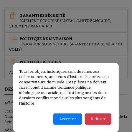
GARANTIES SÉCURITÉ
PAIEMENT SÉCURISÉ (PAYPAL, CARTE BANCAIRE,
VIREMENT BANCAIRE)
POLITIQUE DE LIVRAISON
LIVRAISON SOUS 2 JOURS (À PARTIR DE LA REMISE DU
COLIS)
POLITIQUE RETOURS
UN DROIT DE RETOUR EST ATTRIBUÉ À CHAQUE
Tous les objets historiques sont destinés aux
ACHETEUR
collectionneurs, amateurs d’histoire, historiens ou
conservateurs de musée. Ces pièces ne doivent
faire l’objet d’aucune tendance politique,
DESCRIPTION
idéologique ou raciale, qui fût à l’origine des deux
derniers conflits mondiaux les plus sanglants de
Affiche originale 1918
l’histoire.
Français souscrivez-vous au 4ème emprunt de la défense
Nationale, Compagnie des notaires de Paris et du département de la
Accepter
Refuser
Seine
Adolphe Léon WILLETTE