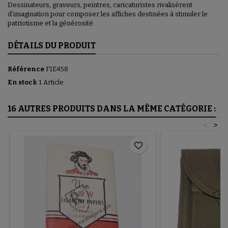
Dessinateurs, graveurs, peintres, caricaturistes rivalisèrent
d’imagination pour composer les affiches destinées à stimuler le
patriotisme et la générosité.
DÉTAILS DU PRODUIT
Référence
F1E458
En stock
1 Article
16 AUTRES PRODUITS DANS LA MÊME CATÉGORIE :
<
>
favorite_border