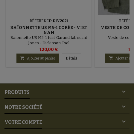
RÉFÉRENCE:
DIV2021
RÉFÉRE
BAÏONNETTE US M5-1 CORÉE - VIET
VESTE DE COM
NAM
Baïonnette US M5-1 fusil Garand fabricant
Veste de comba
Jones - Dickinson Tool
120,00 €
11


Ajouter au panier
Détails
Ajouter au 

PRODUITS

NOTRE SOCIÉTÉ

VOTRE COMPTE