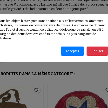
e et strips de service 5ans (chevron 4 ans et barre 1 an) , épaulettes ver
e marque V et chapeau avec Insigne métallique émaillé de la croix rouge 
 réelle gravité. Très bel ensemble couleur homogène, porté.
rgeur épaules: 39cm, longueur de manche: 55cm, taille jupe: 34, longueur t
Tous les objets historiques sont destinés aux collectionneurs, amateurs
d’histoire, historiens ou conservateurs de musée. Ces pièces ne doivent
re, l'ARC Motor Corps a transporté des malades et des blessés, livré des f
aire l’objet d’aucune tendance politique, idéologique ou raciale, qui fût à
ectation, et beaucoup ont également suivi une formation de mécanicien auto
l’origine des deux derniers conflits mondiaux les plus sanglants de
’histoire.
 PRODUIT
Accepter
Refuser
M035
cle
PRODUITS DANS LA MÊME CATÉGORIE :
favorite_border
favorite_