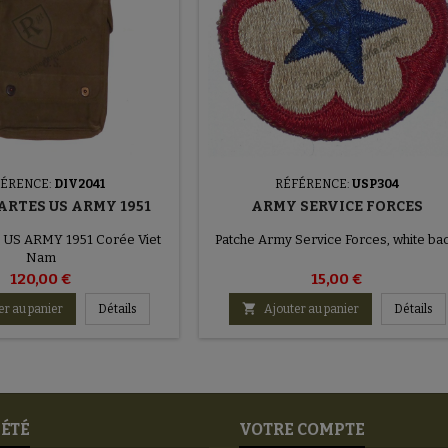
FÉRENCE:
DIV2041
RÉFÉRENCE:
USP304
ARTES US ARMY 1951
ARMY SERVICE FORCES
s US ARMY 1951 Corée Viet
Patche Army Service Forces, white bac
Nam
120,00 €
15,00 €

er au panier
Détails
Ajouter au panier
Détails
IÉTÉ
VOTRE COMPTE