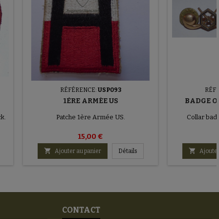
RÉFÉRENCE:
USP093
RÉF
1ÈRE ARMÉE US
BADGE O
k.
Patche 1ère Armée US.
Collar bad
15,00 €


Ajouter au panier
Détails
Ajouter
CONTACT