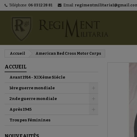
Téléphone:
06 03 12 28 81
Email:
regimentmilitaria1@gmail.co
M
C
C
add_circle_outline
Vo
No
d'e
Accueil
American Red Cross Motor Corps
ACCUEIL
Avant 1914 - XIXème Siécle
1ère guerre mondiale
2nde guerre mondiale
Après 1945
Troupes Féminines
NOUVEAUTÉS