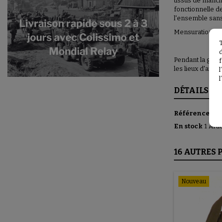
tissus de manch
fonctionnelle d
l'ensemble sans
Mensurations: la
Pendant la guer
f
les lieux d'aff
l
DÉTAILS DU
Référence
FE
En stock
1 Arti
16 AUTRES 
Nouveau