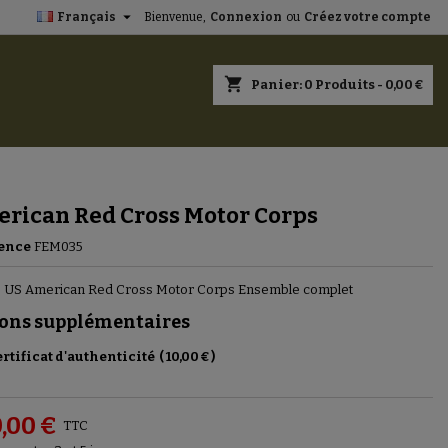

Français
Bienvenue,
Connexion
ou
Créez votre compte
×
×
×
shopping_cart
Panier:
0
Produits - 0,00 €
n
rican Red Cross Motor Corps
s
ence
FEM035
 US American Red Cross Motor Corps Ensemble complet
ons supplémentaires
rtificat d'authenticité
(
10,00 €
)
,00 €
TTC