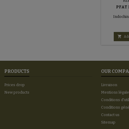
RE
PFAT 
Indochina

Add
PRODUCTS
OUR COMP
Prices drop
Livraison
New products
Mentions légal
Conditions d'uti
Conditions gén
Contact us
Sitemap