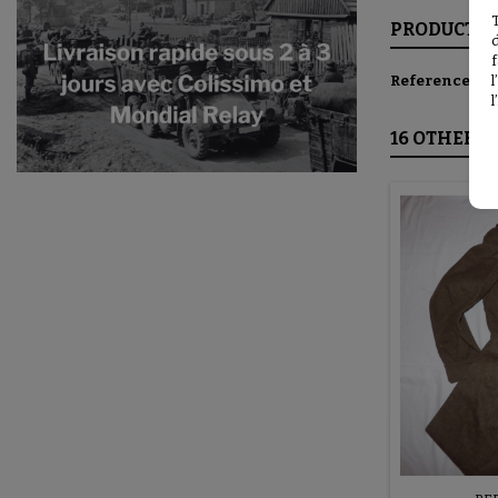
PRODUCT D
f
Reference
F1E
l
16 OTHER P