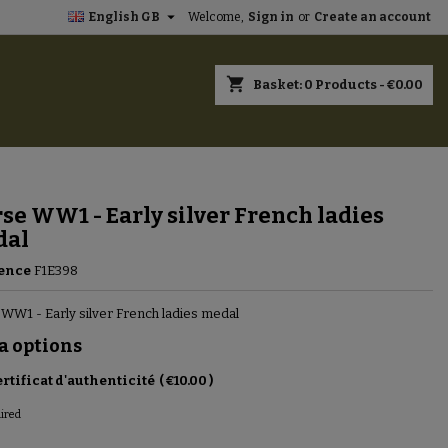

English GB
Welcome,
Sign in
or
Create an account
×
×
×
shopping_cart
Basket:
0
Products - €0.00
n
se WW1 - Early silver French ladies
t
dal
ence
F1E398
WW1 - Early silver French ladies medal
a options
rtificat d'authenticité
(
€10.00
)
uired