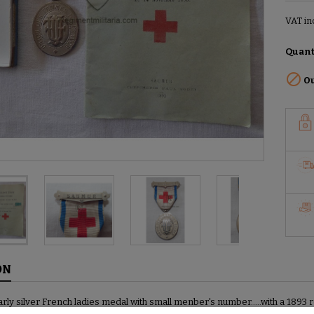
VAT in
Quant

Ou
ON
ly silver French ladies medal with small menber's number.....with a 1893 