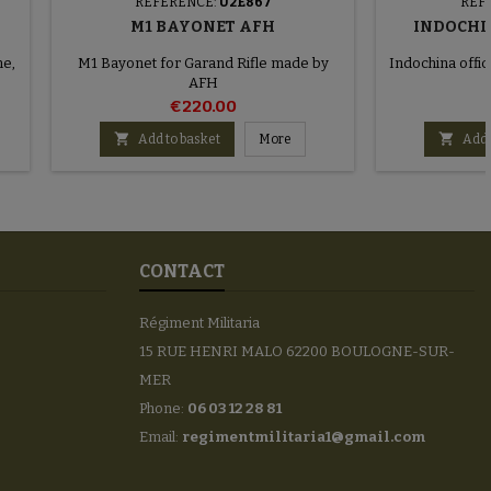
REFERENCE:
U2E867
REF
M1 BAYONET AFH
INDOCHI
he,
M1 Bayonet for Garand Rifle made by
Indochina offi
AFH
€220.00


Add to basket
More
Add 
CONTACT
Régiment Militaria
15 RUE HENRI MALO 62200 BOULOGNE-SUR-
MER
Phone:
06 03 12 28 81
Email:
regimentmilitaria1@gmail.com