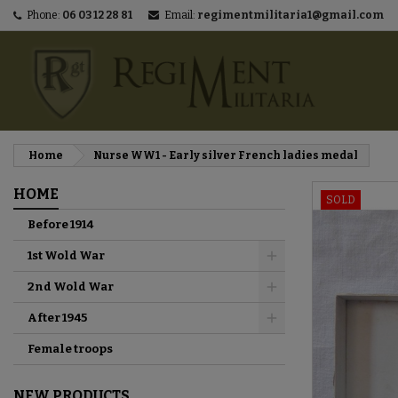
Phone:
06 03 12 28 81
Email:
regimentmilitaria1@gmail.com
M
C
S
add_circle_outline
You
Wi
Home
Nurse WW1 - Early silver French ladies medal
HOME
SOLD
Before 1914
1st Wold War
2nd Wold War
After 1945
Female troops
NEW PRODUCTS