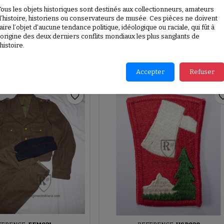
Tous les objets historiques sont destinés aux collectionneurs, amateurs
ETAILS
d’histoire, historiens ou conservateurs de musée. Ces pièces ne doivent
aire l’objet d’aucune tendance politique, idéologique ou raciale, qui fût à
398
l’origine des deux derniers conflits mondiaux les plus sanglants de
’histoire.
RODUCTS IN THE SAME CATEGORY:
Accepter
Refuser
favorite_border
favorite_