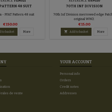
FERENCE:
FEM021
REFERENCE:
USP020
PATTERN 48 SUIT
70TH INF DIVISION
 - PFAT Pattern 48 suit
70th Inf Division merrowed edge Patc
original WW2.
€150.00
€15.00

 to basket
More
Add to basket
More
ANY
YOUR ACCOUNT
Personal info
es
Orders
lisation
Credit notes
érales de vente
Addresses