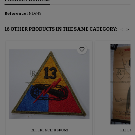
Reference
IND349
16 OTHER PRODUCTS IN THE SAME CATEGORY:
<
>
favorite_border
REFERENCE:
USP062
REFERE