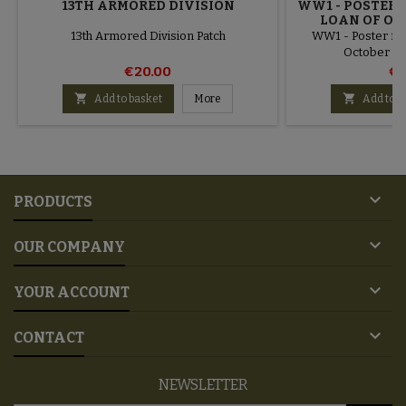
13TH ARMORED DIVISION
WW1 - POSTER 
LOAN OF OCT
L
13th Armored Division Patch
WW1 - Poster for
October 19
€20.00
€1


Add to basket
More
Add to b

PRODUCTS

OUR COMPANY

YOUR ACCOUNT

CONTACT
NEWSLETTER