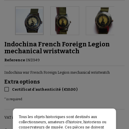
Indochina French Foreign Legion
mechanical wristwatch
Reference
IND349
Indochina war French Foreign Legion mechanical wristwatch
Extra options
Certificat d'authenticité
(
€10.00
)
* is required
Tous les objets historiques sont destinés aux
VAT included
collectionneurs, amateurs d’histoire, historiens ou
conservateurs de musée. Ces pièces ne doivent