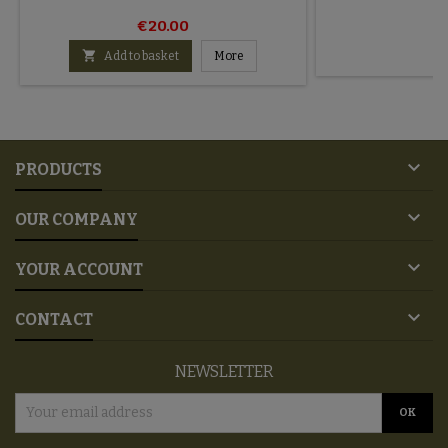
€
€20.00

Add to basket
More

PRODUCTS

OUR COMPANY

YOUR ACCOUNT

CONTACT
NEWSLETTER