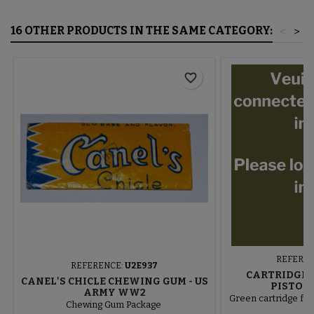
16 OTHER PRODUCTS IN THE SAME CATEGORY:
<
>
favorite_border
REFEREN
REFERENCE:
U2E937
CARTRIDGE 
CANEL'S CHICLE CHEWING GUM - US
PISTOL 
ARMY WW2
Green cartridge for
Chewing Gum Package