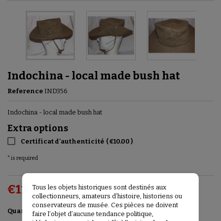
Indochina - local made bush hat
Reference
IND356
Indochina - local made bush hat
Extra options
Certificat d'authenticité
(
€10.00
)
* is required
€110.00
Tous les objets historiques sont destinés aux
VAT included
collectionneurs, amateurs d’histoire, historiens ou
conservateurs de musée. Ces pièces ne doivent
Add to basket

Quantity
faire l’objet d’aucune tendance politique,