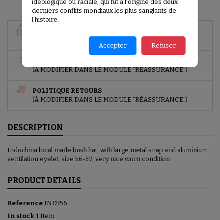
idéologique ou raciale, qui fût à l’origine des deux
derniers conflits mondiaux les plus sanglants de
l’histoire.
GARANTIES SÉCURITÉ
(À MODIFIER DANS LE MODULE "RÉASSURANCE")
Accepter
Refuser
POLITIQUE DE LIVRAISON
(À MODIFIER DANS LE MODULE "RÉASSURANCE")
POLITIQUE RETOURS
(À MODIFIER DANS LE MODULE "RÉASSURANCE")
DESCRIPTION
Indochina local made bush hat, with large metal snap and aluminium
ventilation eyelet, size 56-57, very nice worn condition
PRODUCT DETAILS
Reference
IND356
In stock
1 Item