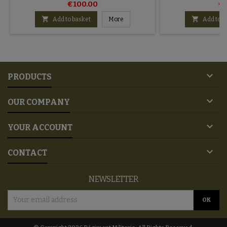
€100.00
€1


Add to basket
More
Add to b

PRODUCTS

OUR COMPANY

YOUR ACCOUNT

CONTACT
NEWSLETTER