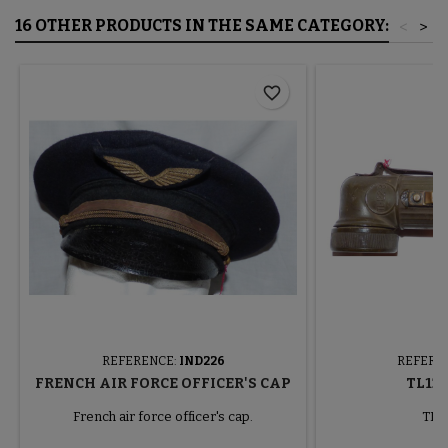
16 OTHER PRODUCTS IN THE SAME CATEGORY:
<
>
favorite_border
REFERENCE:
IND226
REFERE
FRENCH AIR FORCE OFFICER'S CAP
TL122
French air force officer's cap.
TL12