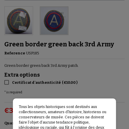
Green border green back 3rd Army
Reference
USP185
Green border green back 3rd Army patch.
Extra options
Certificat d'authenticité
(
€10.00
)
* is required
Tous les objets historiques sont destinés aux
€30.00
VAT included
collectionneurs, amateurs d’histoire, historiens ou
conservateurs de musée. Ces pièces ne doivent
faire l’objet d’aucune tendance politique,
Add to basket

Quantity
idéologique ou raciale, qui fût à l’origine des deux