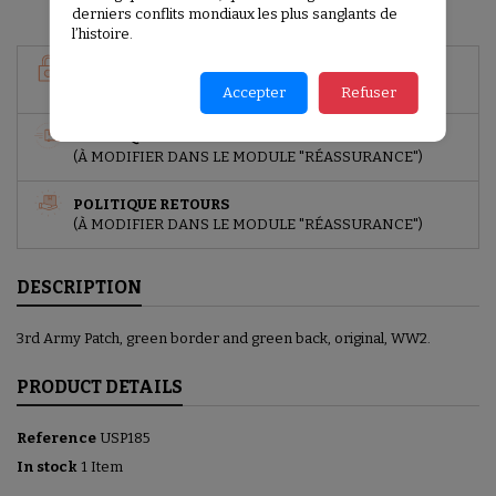
derniers conflits mondiaux les plus sanglants de
l’histoire.
GARANTIES SÉCURITÉ
(À MODIFIER DANS LE MODULE "RÉASSURANCE")
Accepter
Refuser
POLITIQUE DE LIVRAISON
(À MODIFIER DANS LE MODULE "RÉASSURANCE")
POLITIQUE RETOURS
(À MODIFIER DANS LE MODULE "RÉASSURANCE")
DESCRIPTION
3rd Army Patch, green border and green back, original, WW2.
PRODUCT DETAILS
Reference
USP185
In stock
1 Item