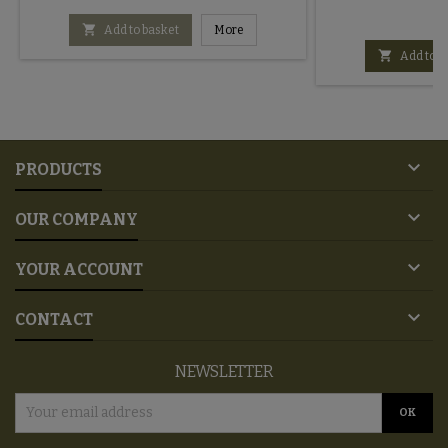
€

Add to basket
More

Add to b

PRODUCTS

OUR COMPANY

YOUR ACCOUNT

CONTACT
NEWSLETTER