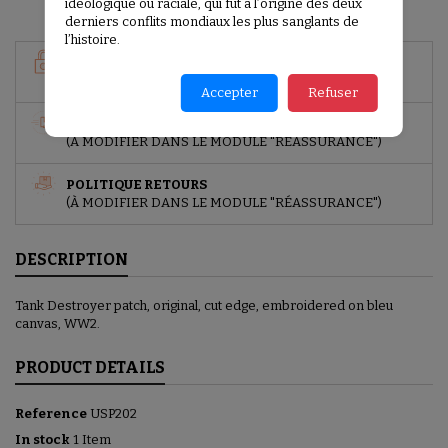
idéologique ou raciale, qui fût à l’origine des deux
derniers conflits mondiaux les plus sanglants de
l’histoire.
GARANTIES SÉCURITÉ
(À MODIFIER DANS LE MODULE "RÉASSURANCE")
Accepter
Refuser
POLITIQUE DE LIVRAISON
(À MODIFIER DANS LE MODULE "RÉASSURANCE")
POLITIQUE RETOURS
(À MODIFIER DANS LE MODULE "RÉASSURANCE")
DESCRIPTION
Tank Destroyer patch, original, cut edge, embroidered on bleu
canvas, WW2.
PRODUCT DETAILS
Reference
USP202
In stock
1 Item