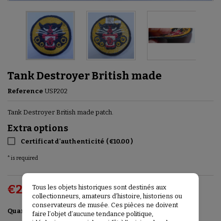
Tank Destroyer British made
Reference
USP202
Tank Destroyer British made patch.
Extra options
Certificat d'authenticité
(
€10.00
)
* is required
€28.00
Tous les objets historiques sont destinés aux
VAT included
collectionneurs, amateurs d’histoire, historiens ou
conservateurs de musée. Ces pièces ne doivent
Add to basket

Quantity
faire l’objet d’aucune tendance politique,