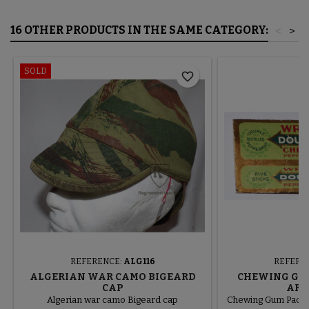
16 OTHER PRODUCTS IN THE SAME CATEGORY:
<
>
SOLD
favorite_border
REFERENCE:
ALG116
REFERE
ALGERIAN WAR CAMO BIGEARD
CHEWING GUM
CAP
ARM
Algerian war camo Bigeard cap
Chewing Gum Pack