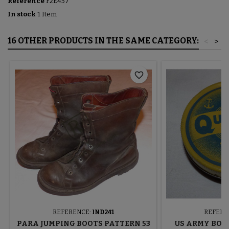
Reference
F2E457
In stock
1 Item
16 OTHER PRODUCTS IN THE SAME CATEGORY:
<
>
favorite_border
REFERENCE:
IND241
REFERE
PARA JUMPING BOOTS PATTERN 53
US ARMY BOO