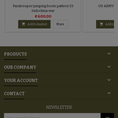
Paratrooper jumping boots pattern 53
US ARMY bo
Indochina war
€600.00
€


Add to basket
More
Add to b

PRODUCTS

OUR COMPANY

YOUR ACCOUNT

CONTACT
NEWSLETTER