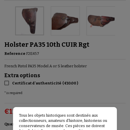
Holster PA35 10th CUIR Rgt
Reference
F2E457
French Pistol PA35 Model A or S leather holster
Extra options
Certificat d'authenticité
(
€10.00
)
* is required
€115.00
VAT included
Tous les objets historiques sont destinés aux
collectionneurs, amateurs d’histoire, historiens ou
Add to basket

Quantity
conservateurs de musée. Ces pièces ne doivent