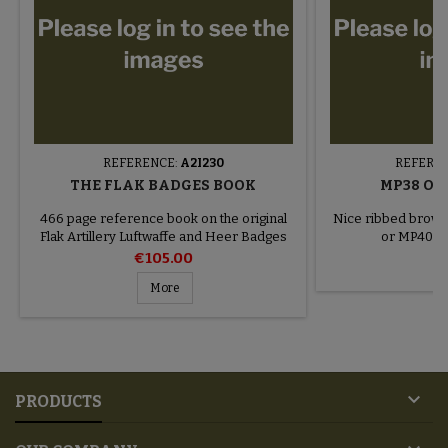
REFERENCE:
A2I230
REFERE
THE FLAK BADGES BOOK
MP38 OR
466 page reference book on the original
Nice ribbed brown 
Flak Artillery Luftwaffe and Heer Badges
or MP40 s
and fakes
€105.00
More

PRODUCTS