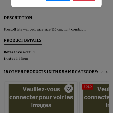
(À MODIFIER DANS LE MODULE "RÉASSURANCE")
DESCRIPTION
Prestoff late war belt, nice size 110 cm, mint condition.
PRODUCT DETAILS
Reference
A2E1153
In stock
1 Item
16 OTHER PRODUCTS IN THE SAME CATEGORY:
<
>
SOLD
favorite_border