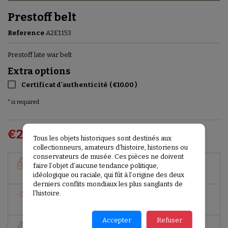
Prestoff belt
Reference
A2E1153
Prestoff late war belt
Extra options
Certificat d'authenticité
(
€10.00
)
* is required
€220.00
VAT included
Tous les objets historiques sont destinés aux
collectionneurs, amateurs d’histoire, historiens ou
conservateurs de musée. Ces pièces ne doivent
GARANTIES SÉCURITÉ
faire l’objet d’aucune tendance politique,
(À MODIFIER DANS LE MODULE "RÉASSURANCE")
idéologique ou raciale, qui fût à l’origine des deux
derniers conflits mondiaux les plus sanglants de
l’histoire.
POLITIQUE DE LIVRAISON
(À MODIFIER DANS LE MODULE "RÉASSURANCE")
Accepter
Refuser
POLITIQUE RETOURS