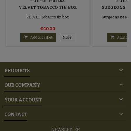
REFERENCE:
U2E621
REFERE
VELVET TOBACCO TIN BOX
SURGEONS N
VELVET Tobacco tin box
Surgeons need
€40.00
€


Add to basket
More
Add to b

PRODUCTS

OUR COMPANY

YOUR ACCOUNT

CONTACT
NEWSLETTER