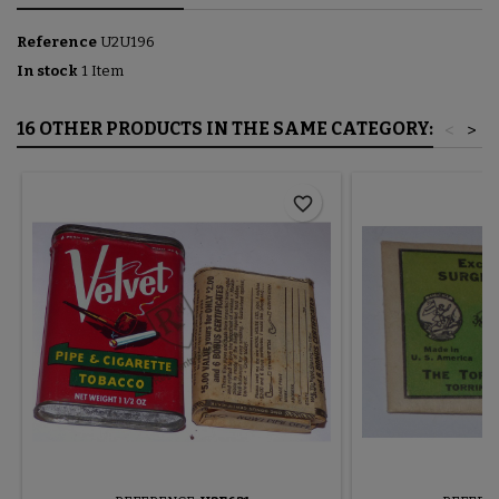
Reference
U2U196
In stock
1 Item
16 OTHER PRODUCTS IN THE SAME CATEGORY:
<
>
favorite_border