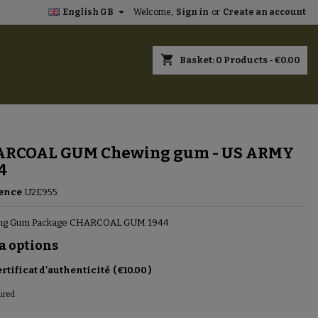

English GB
Welcome,
Sign in
or
Create an account
×
×
×
shopping_cart
Basket:
0
Products - €0.00
n
RCOAL GUM Chewing gum - US ARMY
t
4
ence
U2E955
ng Gum Package CHARCOAL GUM 1944
a options
rtificat d'authenticité
(
€10.00
)
uired