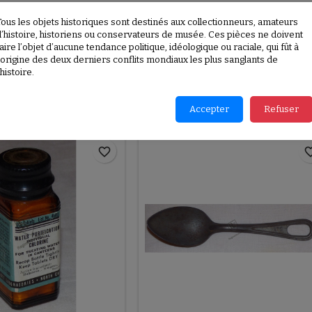
ETAILS
Tous les objets historiques sont destinés aux collectionneurs, amateurs
d’histoire, historiens ou conservateurs de musée. Ces pièces ne doivent
aire l’objet d’aucune tendance politique, idéologique ou raciale, qui fût à
E955
l’origine des deux derniers conflits mondiaux les plus sanglants de
’histoire.
RODUCTS IN THE SAME CATEGORY:
Accepter
Refuser
favorite_border
favorite_