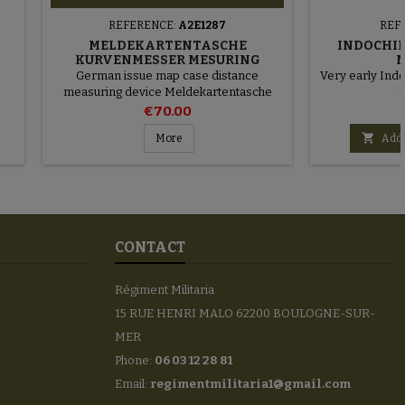
REFERENCE:
A2E1287
REF
MELDEKARTENTASCHE
INDOCHI
KURVENMESSER MESURING
DEVICE
German issue map case distance
Very early Indo
measuring device Meldekartentasche
Kurvenmesser
€70.00

More
Add 
CONTACT
Régiment Militaria
15 RUE HENRI MALO 62200 BOULOGNE-SUR-
MER
Phone:
06 03 12 28 81
Email:
regimentmilitaria1@gmail.com