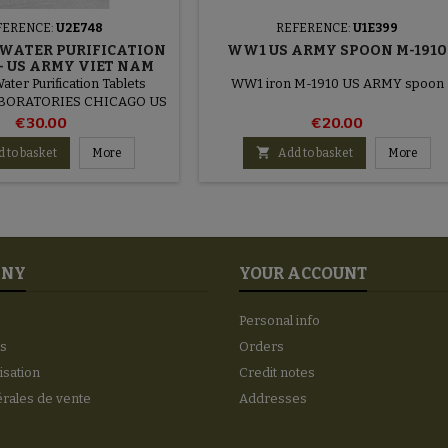
FERENCE:
U2E748
REFERENCE:
U1E399
WATER PURIFICATION
WW1 US ARMY SPOON M-1910
- US ARMY VIET NAM
ater Purification Tablets
WW1 iron M-1910 US ARMY spoon
ABORATORIES CHICAGO US
RMY Viet Nam
€30.00
€20.00

 to basket
More
Add to basket
More
ANY
YOUR ACCOUNT
Personal info
es
Orders
lisation
Credit notes
érales de vente
Addresses