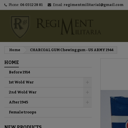
Phone:
06 03 12 28 81
Email:
regimentmilitaria1@gmail.com
M
C
S
add_circle_outline
You
Wi
Home
CHARCOAL GUM Chewing gum - US ARMY 1944
HOME
Before 1914
1st Wold War
2nd Wold War
After 1945
Female troops
NEW PRODUCTS