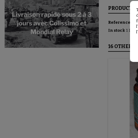
PRODUCT D
f
Reference
U2
In stock
1 Item
l
16 OTHER P