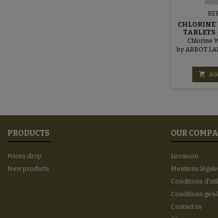
RE
CHLORINE 
TABLETS 
Chlorine W
by ABBOT L
A

Add
PRODUCTS
OUR COMP
Prices drop
Livraison
New products
Mentions légal
Conditions d'uti
Conditions gén
Contact us