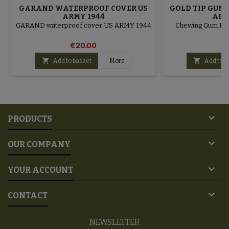
GARAND WATERPROOF COVER US
GOLD TIP GUM 
ARMY 1944
ARM
GARAND waterproof cover US ARMY 1944
Chewing Gum Pa
€20.00
€


Add to basket
More
Add to b

PRODUCTS

OUR COMPANY

YOUR ACCOUNT

CONTACT
NEWSLETTER