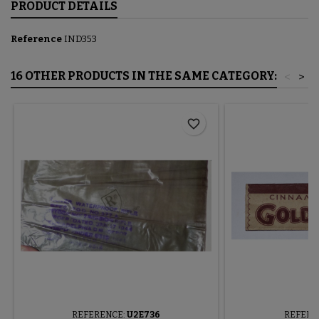
PRODUCT DETAILS
Reference
IND353
16 OTHER PRODUCTS IN THE SAME CATEGORY:
<
>
favorite_border
REFERENCE:
U2E736
REFERE