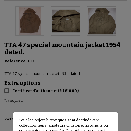
TTA 47 special mountain jacket 1954
dated.
Reference
IND353
TTA 47 special mountain jacket 1954 dated.
Extra options
Certificat d'authenticité
(
€10.00
)
* is required
VAT included
Tous les objets historiques sont destinés aux
collectionneurs, amateurs d’histoire, historiens ou
conservateurs de musée. Ces pièces ne doivent