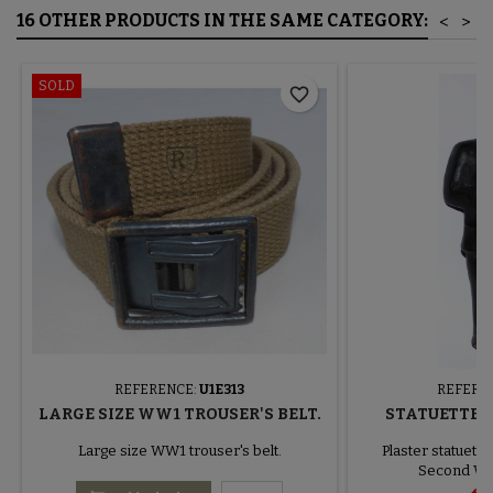
16 OTHER PRODUCTS IN THE SAME CATEGORY:
<
>
SOLD
favorite_border
REFERENCE:
U1E313
REFERE
LARGE SIZE WW1 TROUSER'S BELT.
STATUETTE 
Large size WW1 trouser's belt.
Plaster statuette
Second Wo