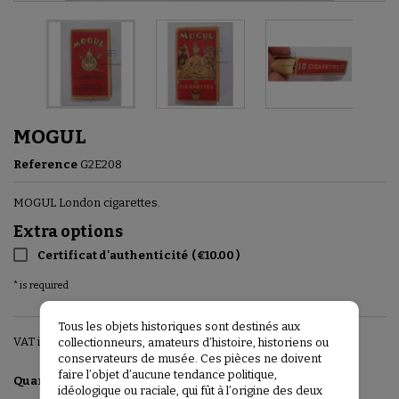
MOGUL
Reference
G2E208
MOGUL London cigarettes.
Extra options
Certificat d'authenticité
(
€10.00
)
* is required
Tous les objets historiques sont destinés aux
VAT included
collectionneurs, amateurs d’histoire, historiens ou
conservateurs de musée. Ces pièces ne doivent
faire l’objet d’aucune tendance politique,
Add to basket

Quantity
idéologique ou raciale, qui fût à l’origine des deux