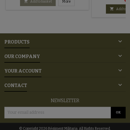
€2

Add to basket
More

Add to b

PRODUCTS

OUR COMPANY

YOUR ACCOUNT

CONTACT
NEWSLETTER
© Copyright 2026 Régiment Militaria. All Rights Reserved.