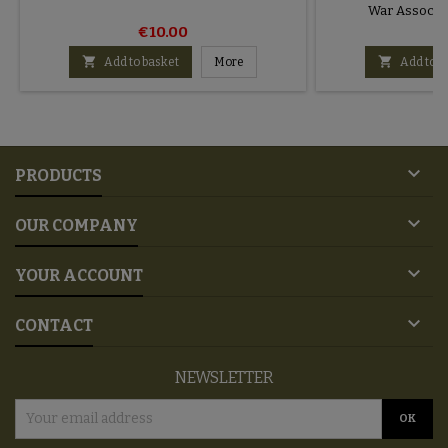
War Associa
€10.00
€


Add to basket
More
Add to b

PRODUCTS

OUR COMPANY

YOUR ACCOUNT

CONTACT
NEWSLETTER