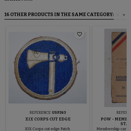
16 OTHER PRODUCTS IN THE SAME CATEGORY:
<
>
favorite_border
REFERENCE:
USP263
REFERE
XIX CORPS CUT EDGE
POW - MEMBE
STAL
XIX Corps cut edge Patch.
Membership card 19