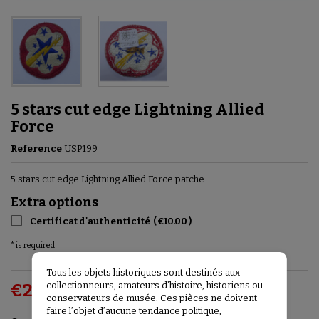
5 stars cut edge Lightning Allied
Force
Reference
USP199
5 stars cut edge Lightning Allied Force patche.
Extra options
Certificat d'authenticité
(
€10.00
)
* is required
Tous les objets historiques sont destinés aux
collectionneurs, amateurs d’histoire, historiens ou
€25.00
VAT included
conservateurs de musée. Ces pièces ne doivent
faire l’objet d’aucune tendance politique,