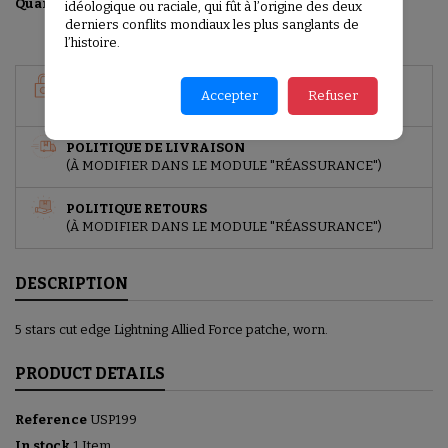
Add to basket

Quantity
idéologique ou raciale, qui fût à l’origine des deux
derniers conflits mondiaux les plus sanglants de
l’histoire.
GARANTIES SÉCURITÉ
Accepter
Refuser
(À MODIFIER DANS LE MODULE "RÉASSURANCE")
POLITIQUE DE LIVRAISON
(À MODIFIER DANS LE MODULE "RÉASSURANCE")
POLITIQUE RETOURS
(À MODIFIER DANS LE MODULE "RÉASSURANCE")
DESCRIPTION
5 stars cut edge Lightning Allied Force patche, worn.
PRODUCT DETAILS
Reference
USP199
In stock
1 Item