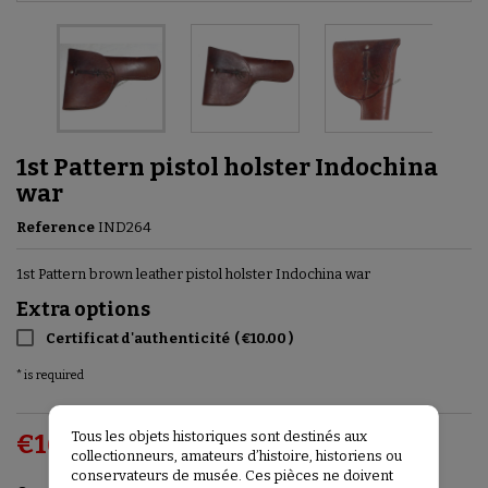
1st Pattern pistol holster Indochina
war
Reference
IND264
1st Pattern brown leather pistol holster Indochina war
Extra options
Certificat d'authenticité
(
€10.00
)
* is required
Tous les objets historiques sont destinés aux
€160.00
VAT included
collectionneurs, amateurs d’histoire, historiens ou
conservateurs de musée. Ces pièces ne doivent