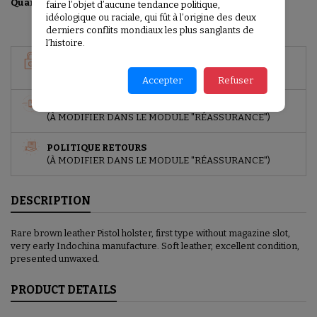
Add to basket

Quantity
faire l’objet d’aucune tendance politique,
idéologique ou raciale, qui fût à l’origine des deux
derniers conflits mondiaux les plus sanglants de
l’histoire.
GARANTIES SÉCURITÉ
(À MODIFIER DANS LE MODULE "RÉASSURANCE")
Accepter
Refuser
POLITIQUE DE LIVRAISON
(À MODIFIER DANS LE MODULE "RÉASSURANCE")
POLITIQUE RETOURS
(À MODIFIER DANS LE MODULE "RÉASSURANCE")
DESCRIPTION
Rare brown leather Pistol holster, first type without magazine slot,
very early Indochina manufacture. Soft leather, excellent condition,
presented unwaxed.
PRODUCT DETAILS