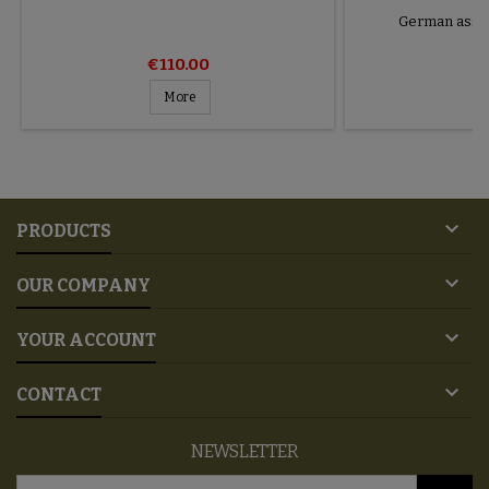
German assaul
€110.00
€
More

PRODUCTS

OUR COMPANY

YOUR ACCOUNT

CONTACT
NEWSLETTER