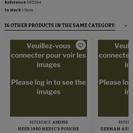
Reference
IND264
In stock
1 Item
16 OTHER PRODUCTS IN THE SAME CATEGORY:
<
>
favorite_border
REFERENCE:
A2E1350
REFERE
HEER 1940 MEDIC'S POUCHE
GERMAN ASSA